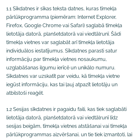
1.1 Sīkdatnes ir sīkas teksta datnes, kuras tīmekļa
pārlūkprogramma (piemēram: Internet Explorer,
Firefox, Google Chrome vai Safari) saglabā tīmekļa
lietotāja datorā, planšetdatorā vai viedtālrunī. Šādi
tīmekļa vietnes var saglabāt arī tīmekļa lietotāja
individuālos iestatījumus. Sīkdatnes parasti satur
informāciju par tīmekļa vietnes nosaukumu,
uzglabāšanas ilgumu ierīcē un unikālo numuru.
Sīkdatnes var uzskatīt par veidu, kā tīmekļa vietne
iegūst informāciju, kas tai ļauj atpazīt lietotāju un
atbilstoši reaģēt.
1.2 Sesijas sīkdatnes ir pagaidu faili, kas tiek saglabāti
lietotāja datorā, planšetdatorā vai viedtālrunī līdz
sesijas beigām, tīmekļa vietnes atstāšanai vai tīmekļa
pārlūkprogrammas aizvēršanai, un tie tiek izmantoti, lai