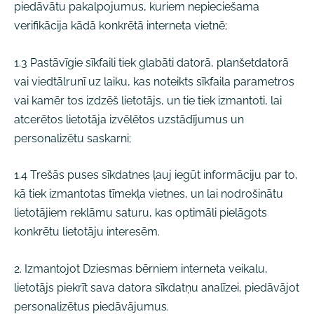
piedāvātu pakalpojumus, kuriem nepieciešama
verifikācija kādā konkrētā interneta vietnē;
1.3 Pastāvīgie sīkfaili tiek glabāti datorā, planšetdatorā
vai viedtālrunī uz laiku, kas noteikts sīkfaila parametros
vai kamēr tos izdzēš lietotājs, un tie tiek izmantoti, lai
atcerētos lietotāja izvēlētos uzstādījumus un
personalizētu saskarni;
1.4 Trešās puses sīkdatnes ļauj iegūt informāciju par to,
kā tiek izmantotas tīmekļa vietnes, un lai nodrošinātu
lietotājiem reklāmu saturu, kas optimāli pielāgots
konkrētu lietotāju interesēm.
2. Izmantojot Dziesmas bērniem interneta veikalu,
lietotājs piekrīt sava datora sīkdatņu analīzei, piedāvājot
personalizētus piedāvājumus.