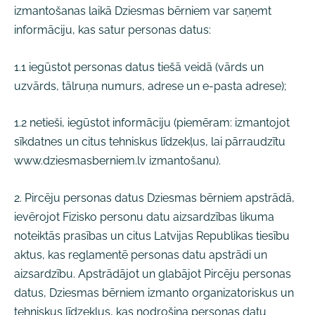
izmantošanas laikā Dziesmas bērniem var saņemt
informāciju, kas satur personas datus:
1.1 iegūstot personas datus tiešā veidā (vārds un
uzvārds, tālruņa numurs, adrese un e-pasta adrese);
1.2 netieši, iegūstot informāciju (piemēram: izmantojot
sīkdatnes un citus tehniskus līdzekļus, lai pārraudzītu
www.dziesmasberniem.lv izmantošanu).
2. Pircēju personas datus Dziesmas bērniem apstrādā,
ievērojot Fizisko personu datu aizsardzības likuma
noteiktās prasības un citus Latvijas Republikas tiesību
aktus, kas reglamentē personas datu apstrādi un
aizsardzību. Apstrādājot un glabājot Pircēju personas
datus, Dziesmas bērniem izmanto organizatoriskus un
tehniskus līdzekļus, kas nodrošina personas datu