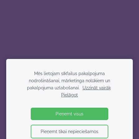
Mēs lietojam sīkfailus pakalpojuma
nodrošināšanai, mārketinga nolūkiem un
pakalpojuma uzlabošanai.
Uzzināt vairāk
Pielāgot
Pieņemt visus
Pieņemt tikai nepieciešamos