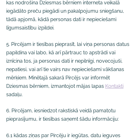
kas nodrošina Dziesmas bērniem interneta veikalā
iegādāto preču piegādi un pakalpojumu sniegšanu,
tādā apjomā, kādā personas dati ir nepieciešami
līgumsaistību izpildei.
5. Pircējam ir tiesības pieprasīt, lai viņa personas datus
papildina vai labo, kā arī pārtrauc to apstrādi vai
iznīcina tos, ja personas dati ir nepilnīgi, novecojuši,
nepatiesi, vai arī tie vairs nav nepieciešami vākšanas
mērķiem. Minētajā sakarā Pircējs var informēt
Dziesmas bērniem, izmantojot mājas lapas
Kontakti
sadaļu.
6. Pircējam, iesniedzot rakstiskā veidā pamatotu
pieprasījumu, ir tiesības saņemt šādu informāciju:
6.1 kādas ziņas par Pircēju ir iegūtas, datu ieguves