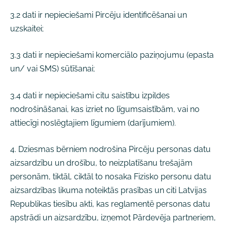
3.2 dati ir nepieciešami Pircēju identificēšanai un
uzskaitei;
3.3 dati ir nepieciešami komerciālo paziņojumu (epasta
un/ vai SMS) sūtīšanai;
3.4 dati ir nepieciešami citu saistību izpildes
nodrošināšanai, kas izriet no līgumsaistībām, vai no
attiecīgi noslēgtajiem līgumiem (darījumiem).
4. Dziesmas bērniem nodrošina Pircēju personas datu
aizsardzību un drošību, to neizplatīšanu trešajām
personām, tiktāl, ciktāl to nosaka Fizisko personu datu
aizsardzības likuma noteiktās prasības un citi Latvijas
Republikas tiesību akti, kas reglamentē personas datu
apstrādi un aizsardzību, izņemot Pārdevēja partneriem,