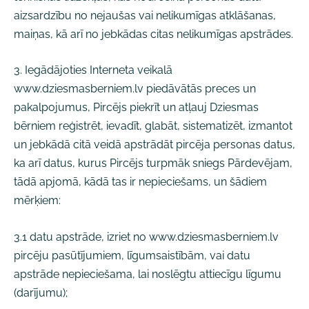
aizsardzību no nejaušas vai nelikumīgas atklāšanas,
maiņas, kā arī no jebkādas citas nelikumīgas apstrādes.
3. Iegādājoties Interneta veikalā
www.dziesmasberniem.lv piedāvātās preces un
pakalpojumus, Pircējs piekrīt un atļauj Dziesmas
bērniem reģistrēt, ievadīt, glabāt, sistematizēt, izmantot
un jebkādā citā veidā apstrādāt pircēja personas datus,
ka arī datus, kurus Pircējs turpmāk sniegs Pārdevējam,
tādā apjomā, kādā tas ir nepieciešams, un šādiem
mērķiem:
3.1 datu apstrāde, izriet no www.dziesmasberniem.lv
pircēju pasūtījumiem, līgumsaistībām, vai datu
apstrāde nepieciešama, lai noslēgtu attiecīgu līgumu
(darījumu);