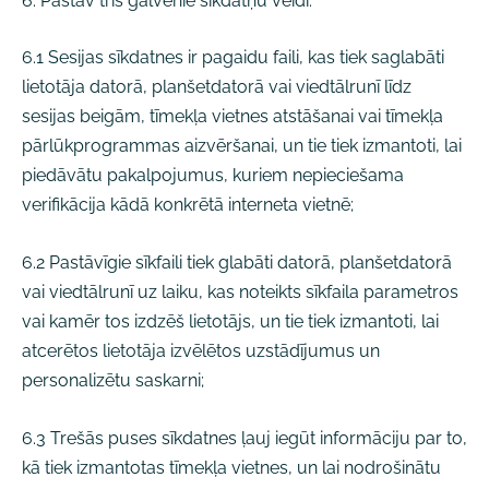
6. Pastāv trīs galvenie sīkdatņu veidi:
6.1 Sesijas sīkdatnes ir pagaidu faili, kas tiek saglabāti
lietotāja datorā, planšetdatorā vai viedtālrunī līdz
sesijas beigām, tīmekļa vietnes atstāšanai vai tīmekļa
pārlūkprogrammas aizvēršanai, un tie tiek izmantoti, lai
piedāvātu pakalpojumus, kuriem nepieciešama
verifikācija kādā konkrētā interneta vietnē;
6.2 Pastāvīgie sīkfaili tiek glabāti datorā, planšetdatorā
vai viedtālrunī uz laiku, kas noteikts sīkfaila parametros
vai kamēr tos izdzēš lietotājs, un tie tiek izmantoti, lai
atcerētos lietotāja izvēlētos uzstādījumus un
personalizētu saskarni;
6.3 Trešās puses sīkdatnes ļauj iegūt informāciju par to,
kā tiek izmantotas tīmekļa vietnes, un lai nodrošinātu