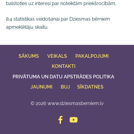
balstoties uz interesi par noteiktām priekšrocībām,
8.4 statistikas veidošanai par Dziesmas bērniem
apmeklētāju skaitu.
SĀKUMS
VEIKALS
PAKALPOJUMI
KONTAKTI
PRIVĀTUMA UN DATU APSTRĀDES POLITIKA
JAUNUMI
BUJ
SĪKDATNES
© 2026 www.dziesmasberniem.lv