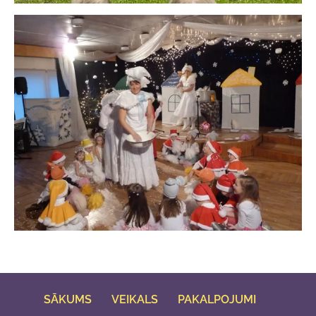
SĀKUMS
VEIKALS
PAKALPOJUMI