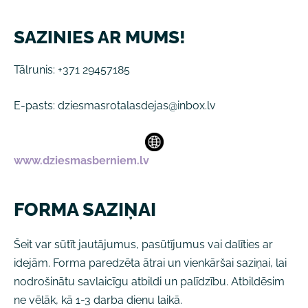
SAZINIES AR MUMS!
Tālrunis: +371 29457185
E-pasts:
dziesmasrotalasdejas@inbox.lv
www.dziesmasberniem.lv
FORMA SAZIŅAI
Šeit var sūtīt jautājumus, pasūtījumus vai dalīties ar
idejām. Forma paredzēta ātrai un vienkāršai saziņai, lai
nodrošinātu savlaicīgu atbildi un palīdzību. Atbildēsim
ne vēlāk, kā 1-3 darba dienu laikā.