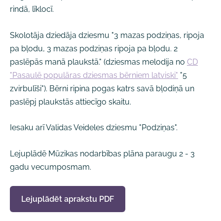
rindā, līklocī.
Skolotāja dziedāja dziesmu "3 mazas podziņas, ripoja
pa bļodu, 3 mazas podziņas ripoja pa bļodu. 2
paslēpās manā plaukstā." (dziesmas melodija no
CD
"Pasaulē populāras dziesmas bērniem latviski"
"5
zvirbulīši"). Bērni ripina pogas katrs savā bļodiņā un
paslēpj plaukstās attiecīgo skaitu.
Iesaku arī Validas Veideles dziesmu "Podziņas".
Lejuplādē Mūzikas nodarbības plāna paraugu 2 - 3
gadu vecumposmam.
Lejuplādēt aprakstu PDF