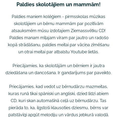
Paldies skolotājiem un mammām!
Paldies maniem kolēģiem - pirmsskolas mūzikas
skolotājiem un bērnu mammām par pozitīvām
atsauksmēm mūsu izdotajiem Ziemassvētku CD!
Paldies manam mīļajam vīram par jautro un radošo
kopā strādāšanu, paldies meitai par vāciņa zīmēšanu
un otrai meitai par atbalstu Youtube lietās.
Priecājamies, ka skolotājām un bērniem ir jautra
dziedāšana un dancošana. Ir gandarījums par paveikto.
Priecājamies, kad vedot uz bērnudārzu mazmeitas,
kuras runā tikai spāniski un angliski, dzied līdzi abiem
CD, kuri skan automašīnā ceļā uz bērnudārzu. Tas
pierāda to, ka, ilgstoši klausoties dziesmu, bērns var
patstāvīgi apgūt melodiju un vārdus jebkurā valodā.