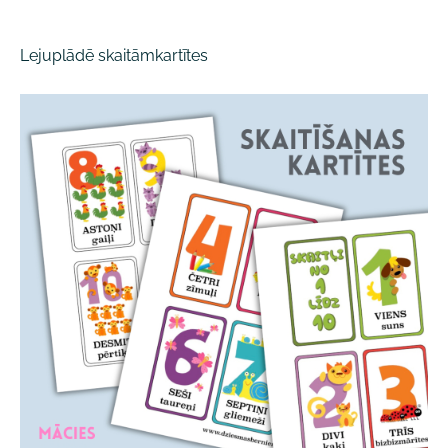
Lejuplādē skaitāmkartītes