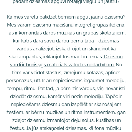
padarīt dziesmas apguvi rotaļīgi vieglu un jautru?
Kā mēs varētu palīdzēt bērniem apgūt jaunu dziesmu?
Mēs varam dziesmu mācīšanu integrēt grupas ikdienā.
Tas ir komandas darbs mūzikas un grupas skolotājiem,
kur katrs dara savu darbu bērnu labā - dziesmas
vārdus analizējot, izskaidrojot un skandinot kā
skaitāmpantus, iekļaujot tos mācību tēmās.
Dziesmu
vārdi ir brīnišķīgs materiāls valodas nodarbībām.
No
tiem var veidot stāstus, zīmējumu kolāžas, aplicēt
personāžus, utt. Ir arī nepieciešams iegaumēt melodiju,
tempu, ritmu. Pat tad, ja bērni zin vārdus, viņi nevar īsti
dziedāt dziesmu, kamēr viņi nezin melodiju. Tāpēc ir
nepieciešams dziesmu gan izspēlēt ar skanošajiem
žestiem, ar bērnu muzikas un ritma instrumentiem, gan
izdejot dziesmu izmantojot deju soļus, kustības un
žestus. Ja jūs atskaņosiet dziesmas, kā fona mūziku,