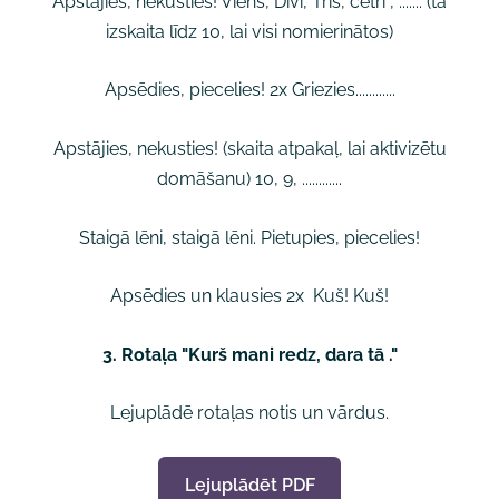
Apstājies, nekusties! Viens, Divi, Trīs, četri , ....... (tā
izskaita līdz 10, lai visi nomierinātos)
Apsēdies, piecelies! 2x Griezies............
Apstājies, nekusties! (skaita atpakaļ, lai aktivizētu
domāšanu) 10, 9, ............
Staigā lēni, staigā lēni. Pietupies, piecelies!
Apsēdies un klausies 2x Kuš! Kuš!
3. Rotaļa "Kurš mani redz, dara tā ."
Lejuplādē rotaļas notis un vārdus.
Lejuplādēt PDF