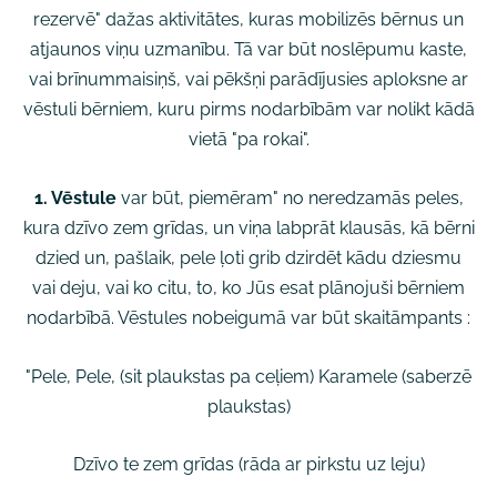
rezervē" dažas aktivitātes, kuras mobilizēs bērnus un
atjaunos viņu uzmanību. Tā var būt noslēpumu kaste,
vai brīnummaisiņš, vai pēkšņi parādījusies aploksne ar
vēstuli bērniem, kuru pirms nodarbībām var nolikt kādā
vietā "pa rokai".
1. Vēstule
var būt, piemēram" no neredzamās peles,
kura dzīvo zem grīdas, un viņa labprāt klausās, kā bērni
dzied un, pašlaik, pele ļoti grib dzirdēt kādu dziesmu
vai deju, vai ko citu, to, ko Jūs esat plānojuši bērniem
nodarbībā. Vēstules nobeigumā var būt skaitāmpants :
"Pele, Pele, (sit plaukstas pa ceļiem) Karamele (saberzē
plaukstas)
Dzīvo te zem grīdas (rāda ar pirkstu uz leju)