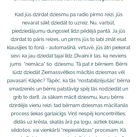
Kad jūs dzirdat dziesmu pa radio pirmo reizi, jūs
nevarat sākt dziedāt to uzreiz. Nu, varbūt,
piedziedājumu dungosiet līdzi pēdējā pantā. Ja jūs
dzirdat to pāris reizes, un pirms jūs to labi zināt esat
klausījies to fonā - automašīnā, virtuvē, jūs ātri pieķerat
sevi, ka jau dziedat tajai līdz..Dīvaini ir tas, ka neviens
jums "nemāca" šo dziesmu. Tā pat ir bērniem. Bērni
lūdz dziedāt Ziemassvētkos mācītās dziesmas vēl
pavasarī. Kāpēc? Tāpēc, ka tās "nostabilizējušās" bērna
smadzenēs un bērns patstāvīgi spēj tās nodziedāt un
grib to darīt. Ja sākam mācīt dziesmu, kuru bērns
dzirdējis vienu reizi, tad bērnam dziesmas mācīšanās
process liekas garlaicīgs. Viņš nespēj koncentrēties,
dīdās uz krēsla, skatās ārā pa logu, aiztiek blakus
sēdošos, vai vienkārši "nepieslēdzas" procesam. Kā