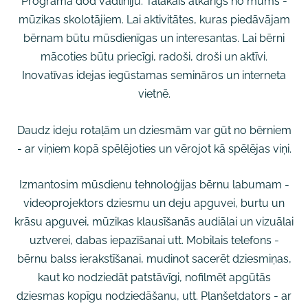
Programa dod vadlīniju. Tālākais atkarīgs no mums -
mūzikas skolotājiem. Lai aktivitātes, kuras piedāvājam
bērnam būtu mūsdienīgas un interesantas. Lai bērni
mācoties būtu priecīgi, radoši, droši un aktīvi.
Inovatīvas idejas iegūstamas semināros un interneta
vietnē.
Daudz ideju rotaļām un dziesmām var gūt no bērniem
- ar viņiem kopā spēlējoties un vērojot kā spēlējas viņi.
Izmantosim mūsdienu tehnoloģijas bērnu labumam -
videoprojektors dziesmu un deju apguvei, burtu un
krāsu apguvei, mūzikas klausīšanās audiālai un vizuālai
uztverei, dabas iepazīšanai utt. Mobilais telefons -
bērnu balss ierakstīšanai, mudinot sacerēt dziesmiņas,
kaut ko nodziedāt patstāvīgi, nofilmēt apgūtās
dziesmas kopīgu nodziedāšanu, utt. Planšetdators - ar