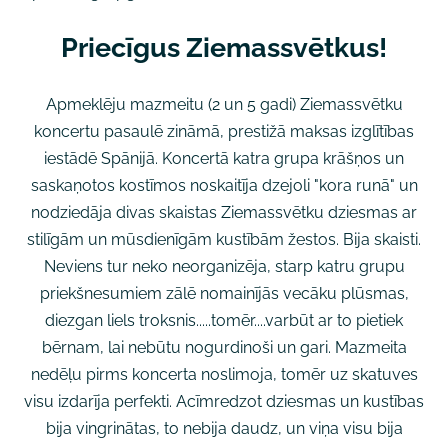
Priecīgus Ziemassvētkus!
Apmeklēju mazmeitu (2 un 5 gadi) Ziemassvētku
koncertu pasaulē zināmā, prestižā maksas izglītības
iestādē Spānijā. Koncertā katra grupa krāšņos un
saskaņotos kostīmos noskaitīja dzejoli "kora runā" un
nodziedāja divas skaistas Ziemassvētku dziesmas ar
stilīgām un mūsdienīgām kustībām žestos. Bija skaisti.
Neviens tur neko neorganizēja, starp katru grupu
priekšnesumiem zālē nomainījās vecāku plūsmas,
diezgan liels troksnis.....tomēr....varbūt ar to pietiek
bērnam, lai nebūtu nogurdinoši un gari. Mazmeita
nedēļu pirms koncerta noslimoja, tomēr uz skatuves
visu izdarīja perfekti. Acīmredzot dziesmas un kustības
bija vingrinātas, to nebija daudz, un viņa visu bija