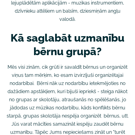
lejuplādētām aplikācijām - muzikas instrumentiem,
dzīvnieku attēliem un balsīm, dziesmiņām angļu
valodā.
Kā saglabāt uzmanību
bērnu grupā?
Mēs visi zinām, cik grūti ir savaldīt bērnus un organizēt
viņus tam mērķim, ko esam izvirzījuši organizētajai
nodarbībai. Bērni nāk uz nodarbību ietekmējoties no
dažādiem apstākļiem, kuri bijuši iepriekš - steiga nākot
no grupas ar skolotāju, atraušanās no spēlēšanās, jo
jādodas uz mūzikas nodarbību, kāds konflikts bērnu
starpā, grupas skolotāja nespēja organizēt bērnus, utt.
Jūs varat mācīties samazināt iespēju zaudēt bērnu
uzmanību. Tāpēc Jums nepieciešams zināt un "turēt