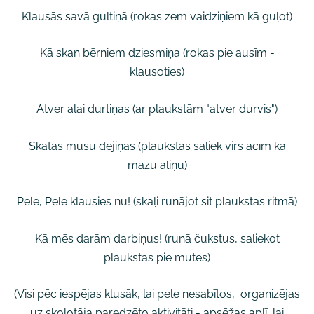
Klausās savā gultiņā (rokas zem vaidziņiem kā guļot)
Kā skan bērniem dziesmiņa (rokas pie ausīm -
klausoties)
Atver alai durtiņas (ar plaukstām "atver durvis")
Skatās mūsu dejiņas (plaukstas saliek virs acīm kā
mazu aliņu)
Pele, Pele klausies nu! (skaļi runājot sit plaukstas ritmā)
Kā mēs darām darbiņus! (runā čukstus, saliekot
plaukstas pie mutes)
(Visi pēc iespējas klusāk, lai pele nesabītos, organizējas
uz skolotāja paredzēto aktivitāti - apsēžas aplī, lai