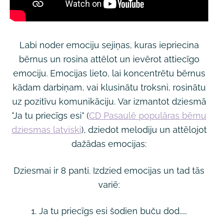
Labi noder emociju sejiņas, kuras iepriecina
bērnus un rosina attēlot un ievērot attiecīgo
emociju. Emocijas lieto, lai koncentrētu bērnus
kādam darbiņam, vai klusinātu troksni, rosinātu
uz pozitīvu komunikāciju. Var izmantot dziesmā
"Ja tu priecīgs esi" (
CD Pasaulē populāras bērnu
dziesmas latviski
), dziedot melodiju un attēlojot
dažādas emocijas:
Dziesmai ir 8 panti. Izdzied emocijas un tad tās
variē:
1. Ja tu priecīgs esi šodien buču dod.....