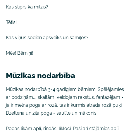
Kas stiprs kā milzis?
Tētis!
Kas viņus šodien apsveiks un samīļos?
Mēs! Bērniņi!
Mūzikas nodarbība
Mūzikas nodarbībā 3-4 gadīgiem bērniem. Spēlējamies
ar podziņām.... skaitām, veidojam rakstus, fantazējam -
ja ir melna poga ar rozā, tas ir kurmis atrada rozā puķi.
Dzeltena un zila poga - saulīte un mākonis.
Pogas likām aplī, rindās, līklocī. Paši arī stājāmies aplī,