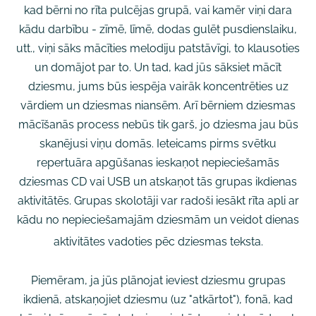
kad bērni no rīta pulcējas grupā, vai kamēr viņi dara
kādu darbību - zīmē, līmē, dodas gulēt pusdienslaiku,
utt., viņi sāks mācīties melodiju patstāvīgi, to klausoties
un domājot par to. Un tad, kad jūs sāksiet mācīt
dziesmu, jums būs iespēja vairāk koncentrēties uz
vārdiem un dziesmas niansēm. Arī bērniem dziesmas
mācīšanās process nebūs tik garš, jo dziesma jau būs
skanējusi viņu domās. Ieteicams pirms svētku
repertuāra apgūšanas ieskaņot nepieciešamās
dziesmas CD vai USB un atskaņot tās grupas ikdienas
aktivitātēs. Grupas skolotāji var radoši iesākt rīta apli ar
kādu no nepieciešamajām dziesmām un veidot dienas
aktivitātes vadoties pēc dziesmas teksta.
Piemēram, ja jūs plānojat ieviest dziesmu grupas
ikdienā, atskaņojiet dziesmu (uz "atkārtot"), fonā, kad