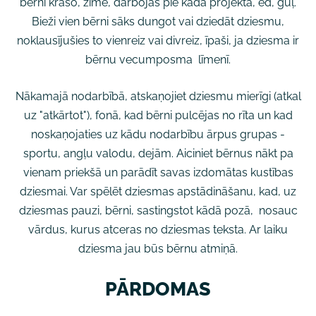
bērni krāso, zīmē, darbojas pie kāda projekta, ēd, guļ.
Bieži vien bērni sāks dungot vai dziedāt dziesmu,
noklausījušies to vienreiz vai divreiz, īpaši, ja dziesma ir
bērnu vecumposma līmenī.
Nākamajā nodarbībā, atskaņojiet dziesmu mierīgi (atkal
uz "atkārtot"), fonā, kad bērni pulcējas no rīta un kad
noskaņojaties uz kādu nodarbību ārpus grupas -
sportu, angļu valodu, dejām. Aiciniet bērnus nākt pa
vienam priekšā un parādīt savas izdomātas kustības
dziesmai. Var spēlēt dziesmas apstādināšanu, kad, uz
dziesmas pauzi, bērni, sastingstot kādā pozā, nosauc
vārdus, kurus atceras no dziesmas teksta. Ar laiku
dziesma jau būs bērnu atmiņā.
PĀRDOMAS