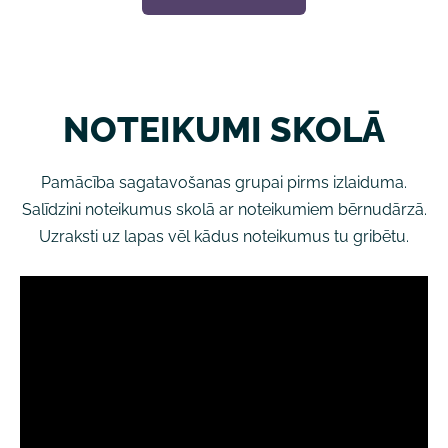
NOTEIKUMI SKOLĀ
Pamācība sagatavošanas grupai pirms izlaiduma.
Salīdzini noteikumus skolā ar noteikumiem bērnudārzā.
Uzraksti uz lapas vēl kādus noteikumus tu gribētu.