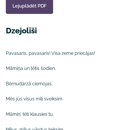
Lejuplādēt PDF
Dzejolīši
Pavasaris, pavasaris! Visa zeme priecājas!
Māmiņa un tētis šodien,
Bērnudārzā ciemojas.
Mēs jūs visus mīļi sveiksim.
Māmiņ’, tēti klausies tu.
Mīļus, mīļus vārdus teiksim.