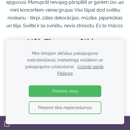
apguvusi. Manuprāt nevajag pārspīlēt ar gariem (20-40
min) koncertiem vienai grupai. Viss tāpat dod svētku
noskaņu - tērpi, zāles dekorācijas, mūzika, piparkūkas
un tēja. Svētki ir lai svinētu, nevis stresotu. Es to mācos.
Nāk Ziemassvētki……
Mēs lietojam sīkfailus pakalpojuma
Mārtiņdiena, Latvijas dzimšanasdiena....un....tik ātri
nodrošināšanai, mārketinga nolūkiem un
vienmēr atnāk Adventa laiks - gaidīšanas laiks. Laiks,
pakalpojuma uzlabošanai.
Uzzināt vairāk
Pielāgot
kad sākam domāt - ar ko iepriecināsim tuviniekus un
vecākus bērnudārza koncertā. Laika nav daudz. Lai
Adventa laiks būtu mierīgs, mīļš un ar mazu stresa
Pieņemt visus
līmeni, nevajag saplānot par daudz. Dažreiz lasu
scenārijus, kur 3-4 gadus veciem bērniem dažu nedēļu
Pieņemt tikai nepieciešamos
laikā jāiemācās 9-12 dziesmas un vēl dzejoļi un dialogi.
Bērni slimo, lomas izkrīt un veidojas stresa situācijas,
kad ir grūti iemācīt bērniem visu saplānoto. Risinājums