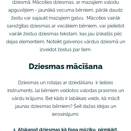
dziesmā. Mācoties dziesmas, ar mazajiem valodu
apguvējiem - jaunākā vecuma bērniem, pārāk daudz
žestu var sajaukt mazajiem galvu. Mācoties vairāk
sarežģītas dziesmas ar vecākiem bērniem, var pielietot
vairāk žestus dziesmas tekstam, kas jau izskatās pēc
dejas elementiem. Noteikt galvenos vārdus dziesmā un
izveidot žestus par tiem.
Dziesmas mācīšana
Dziesmas un rotaļas ar dziedāšanu ir lielisks
instruments, lai bērniem veidotos valodas prasmes un
vārdu krājums. Bet kāds ir labākais veids, kā mācīt
jaunas dziesmas bērniem? Šeit dažas idejas un
ierosinājumi.
1. Atskaņot dziesmas kā fona mūziku, pirmkārt.