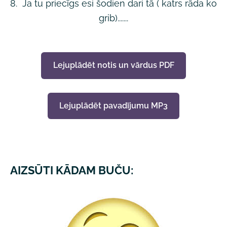
8. Ja tu priecīgs esi šodien dari tā ( katrs rāda ko
grib).......
Lejuplādēt notis un vārdus PDF
Lejuplādēt pavadījumu MP3
AIZSŪTI KĀDAM BUČU: