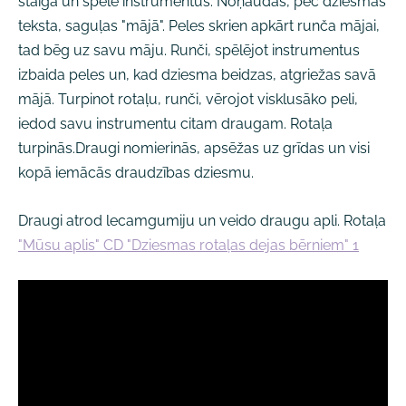
staigā un spēlē instrumentus. Noņaudas, pēc dziesmas
teksta, saguļas "mājā". Peles skrien apkārt runča mājai,
tad bēg uz savu māju. Runči, spēlējot instrumentus
izbaida peles un, kad dziesma beidzas, atgriežas savā
mājā. Turpinot rotaļu, runči, vērojot visklusāko peli,
iedod savu instrumentu citam draugam. Rotaļa
turpinās.Draugi nomierinās, apsēžas uz grīdas un visi
kopā iemācās draudzības dziesmu.
Draugi atrod lecamgumiju un veido draugu apli. Rotaļa
"Mūsu aplis" CD "Dziesmas rotaļas dejas bērniem" 1