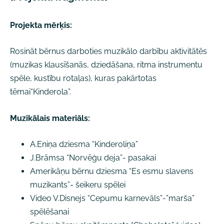
Projekta mērķis:
Rosināt bērnus darboties muzikālo darbību aktivitātēs
(muzikas klausīšanās, dziedāšana, ritma instrumentu
spēle, kustību rotaļas), kuras pakārtotas
tēmai“Kinderola”.
Muzikālais materiāls:
A.Eniņa dziesma “Kinderoliņa”
J.Brāmsa “Norvēģu deja”- pasakai
Amerikāņu bērnu dziesma “Es esmu slavens
muzikants”- šeikeru spēlei
Video V.Disnejs “Cepumu karnevāls”-”marša”
spēlēšanai