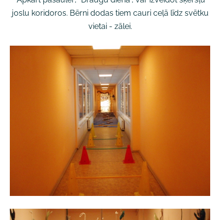
joslu koridoros. Bērni dodas tiem cauri ceļā līdz svētku
vietai - zālei.