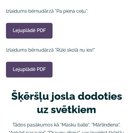
Izlaidums bērnudārzā “Pa piena ceļu”:
Lejuplādē PDF
Izlaidums bērnudārzā "Rūķi skolā nu ies!"
Lejuplādē PDF
Šķēršļu josla dodoties
uz svētkiem
Tādos pasākumos kā "Masku balle", "Mārtiņdiena",
"Apkārt pasaulei", "Draugu diena", var izveidot šķēršļu