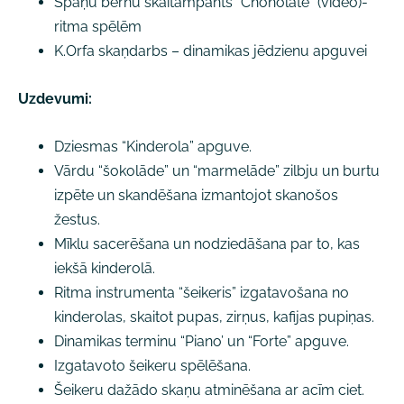
Spāņu bērnu skaitāmpants “Choholate” (video)-
ritma spēlēm
K.Orfa skaņdarbs – dinamikas jēdzienu apguvei
Uzdevumi:
Dziesmas “Kinderola” apguve.
Vārdu “šokolāde” un “marmelāde” zilbju un burtu
izpēte un skandēšana izmantojot skanošos
žestus.
Mīklu sacerēšana un nodziedāšana par to, kas
iekšā kinderolā.
Ritma instrumenta “šeikeris” izgatavošana no
kinderolas, skaitot pupas, zirņus, kafijas pupiņas.
Dinamikas terminu “Piano’ un “Forte” apguve.
Izgatavoto šeikeru spēlēšana.
Šeikeru dažādo skaņu atminēšana ar acīm ciet.