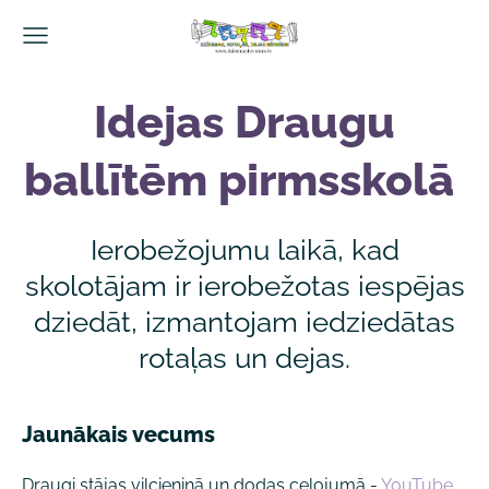
Idejas Draugu
ballītēm pirmsskolā
Ierobežojumu laikā, kad
skolotājam ir ierobežotas iespējas
dziedāt, izmantojam iedziedātas
rotaļas un dejas.
Jaunākais vecums
Draugi stājas vilcieniņā un dodas ceļojumā -
YouTube