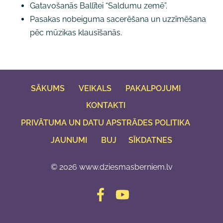
Gatavošanās Ballītei “Saldumu zemē”.
Pasakas nobeiguma sacerēšana un uzzīmēšana
pēc mūzikas klausīšanās.
SĀKUMS
VEIKALS
PAKALPOJUMI
KONTAKTI
PRIVĀTUMA UN DATU APSTRĀDES POLITIKA
JAUNUMI
BUJ
SĪKDATNES
© 2026 www.dziesmasberniem.lv