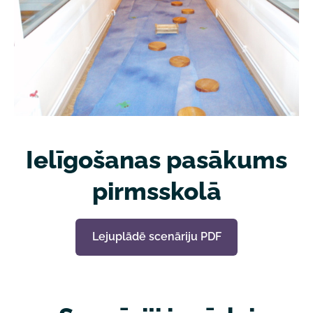
Ielīgošanas pasākums
pirmsskolā
Lejuplādē scenāriju PDF