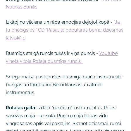
Notiņas Bānītis
Izkāpj no vilciena un rāda emocijas dejojot kopā -
"Ja
tu priecīgs esi" CD "Pasaulē populāras bērnu dziesmas
latviski" 1
Dusmīgs staigā runcis tukšs ir viņa puncis -
Youtube
vineta vitola Rotaļa dusmīgs runcis.
Sniega maisā paslēpušies dusmīgā runča instrumenti -
bungas un tamburīni. Bērni klausās un atmin
instrumentus.
Rotaļas gaita:
Izdala "runčiem" instrumentus. Peles
sasēžas mājā - uz sola. Runču māja telpas vidū
vingrošanas aplis vai paklājiņš. Skanot dziesmai, runči