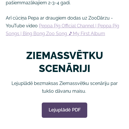
pašiemmazākajiem 2-3-4 gadi.
Arī cūciņa Pepa ar draugiem dodas uz ZooDārzu -
YouTube video
Peppa Pig Official Channel | Peppa Pig
Songs | Bing Bong Zoo Song 🎵My First Album
ZIEMASSVĒTKU
SCENĀRIJI
Lejuplādē bezmaksas Ziemassvētku scenāriju par
tukšo dāvanu maisu.
Lejuplādē PDF