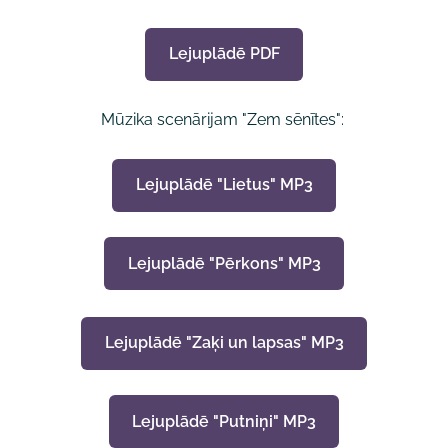
Lejuplādē PDF
Mūzika s
cenārijam "Zem sēnītes":
Lejuplādē "Lietus" MP3
Lejuplādē "Pērkons" MP3
Lejuplādē "Zaķi un lapsas" MP3
Lejuplādē "Putniņi" MP3