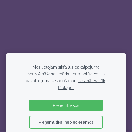
Mēs lietojam sīkfailus pakalpojuma
nodrošināšanai, mārketinga nolūkiem un
pakalpojuma uzlabošanai.
Uzzināt vairāk
Pielāgot
Pieņemt visus
Pieņemt tikai nepieciešamos