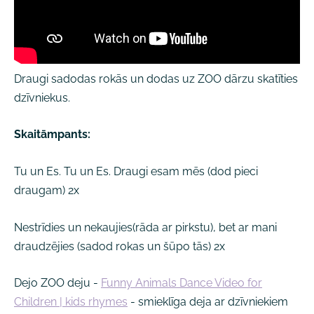
Draugi sadodas rokās un dodas uz ZOO dārzu skatīties
dzīvniekus.
Skaitāmpants:
Tu un Es. Tu un Es. Draugi esam mēs (dod pieci
draugam) 2x
Nestrīdies un nekaujies(rāda ar pirkstu), bet ar mani
draudzējies (sadod rokas un šūpo tās) 2x
Dejo ZOO deju -
Funny Animals Dance Video for
Children | kids rhymes
- smieklīga deja ar dzīvniekiem