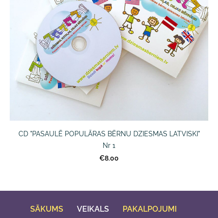
CD "PASAULĒ POPULĀRAS BĒRNU DZIESMAS LATVISKI"
Nr 1
€8.00
SĀKUMS
VEIKALS
PAKALPOJUMI