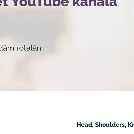
iet YouTube kanālā
ādām rotaļām
Head, Shoulders, K