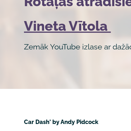
Rotaļas atradīs
Vineta Vītola
Zemāk YouTube izlase ar daž
Car Dash' by Andy Pidcock