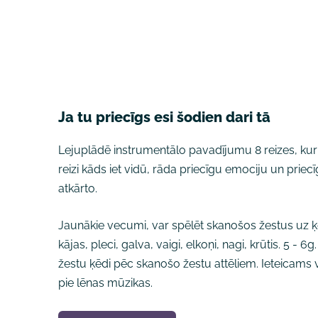
Ja tu priecīgs esi šodien dari tā
Lejuplādē instrumentālo pavadījumu 8 reizes, kur 
reizi kāds iet vidū, rāda priecīgu emociju un priec
atkārto.
Jaunākie vecumi, var spēlēt skanošos žestus uz 
kājas, pleci, galva, vaigi, elkoņi, nagi, krūtis. 5 - 
žestu ķēdi pēc skanošo žestu attēliem. Ieteicams 
pie lēnas mūzikas.