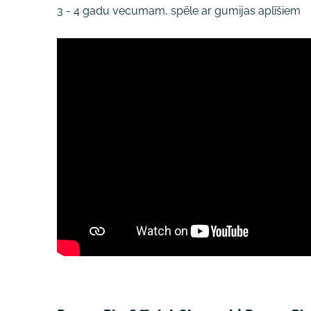
3 - 4 gadu vecumam, spēle ar gumijas aplīšiem