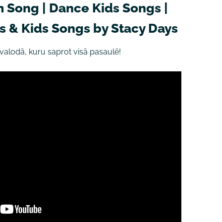
Song | Dance Kids Songs |
 & Kids Songs by Stacy Days
 valodā, kuru saprot visā pasaulē!