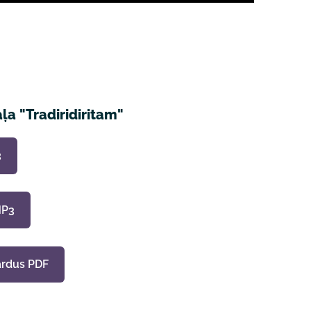
ļa "Tradiridiritam"
3
MP3
ārdus PDF