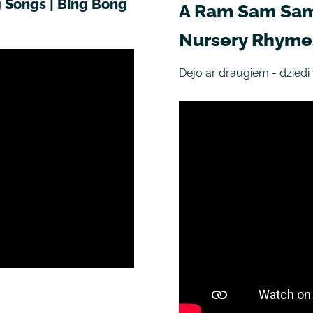
g Songs | Bing Bong
A Ram Sam Sam 
Nursery Rhymes
Dejo ar draugiem - dziedi