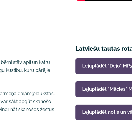
Latviešu tautas rota
bērni stāv aplī un katru
Lejuplādēt "Dejo" MP
īgu kustību, kuru pārējie
Lejuplādēt "Mācies" 
ķermeņa daļām(plaukstas,
6g. var sākt apgūt skanošo
vingrināt skanošos žestus
Lejuplādēt notis un v